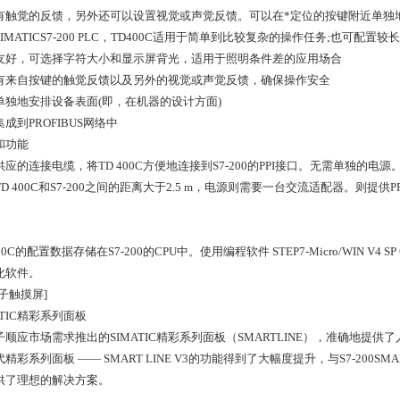
有触觉的反馈，另外还可以设置视觉或声觉反馈。可以在*定位的按键附近单独
IMATICS7-200 PLC，TD400C适用于简单到比较复杂的操作任务;也可配
友好，可选择字符大小和显示屏背光，适用于照明条件差的应用场合
有来自按键的触觉反馈以及另外的视觉或声觉反馈，确保操作安全
单独地安排设备表面(即，在机器的设计方面)
成到PROFIBUS网络中
和功能
应的连接电缆，将TD 400C方便地连接到S7-200的PPI接口。无需单独的电源。
D 400C和S7-200之间的距离大于2.5 m，电源则需要一台交流适配器。则提供
400C的配置数据存储在S7-200的CPU中。使用编程软件 STEP7-Micro/WIN V4 S
化软件。
子触摸屏]
ATIC精彩系列面板
子顺应市场需求推出的SIMATIC精彩系列面板（SMARTLINE），准确地
精彩系列面板 —— SMART LINE V3的功能得到了大幅度提升，与S7-200
供了理想的解决方案。