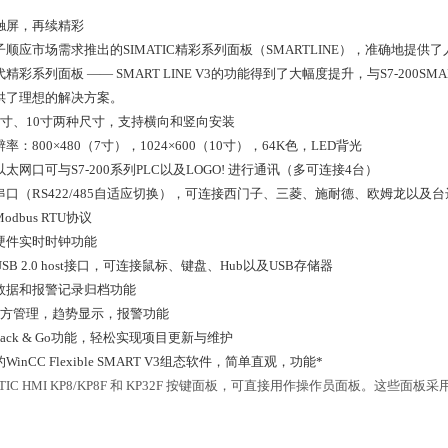
触屏，再续精彩
子顺应市场需求推出的SIMATIC精彩系列面板（SMARTLINE），准确地
精彩系列面板 —— SMART LINE V3的功能得到了大幅度提升，与S7-200
供了理想的解决方案。
7寸、10寸两种尺寸，支持横向和竖向安装
率：800×480（7寸），1024×600（10寸），64K色，LED背光
太网口可与S7-200系列PLC以及LOGO! 进行通讯（多可连接4台）
串口（RS422/485自适应切换），可连接西门子、三菱、施耐德、欧姆龙以及台
odbus RTU协议
硬件实时时钟功能
SB 2.0 host接口，可连接鼠标、键盘、Hub以及USB存储器
数据和报警记录归档功能
配方管理，趋势显示，报警功能
ack & Go功能，轻松实现项目更新与维护
WinCC Flexible SMART V3组态软件，简单直观，功能*
ATIC HMI KP8/KP8F 和 KP32F 按键面板，可直接用作操作员面板。
。