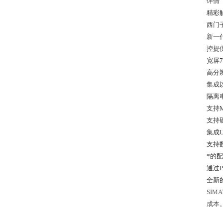
详情
精彩
西门
新一代
控提
宽屏
高分辨
集成以
隔离
支持M
支持
集成U
支持
*的
通过P
全新的
SIM
成本