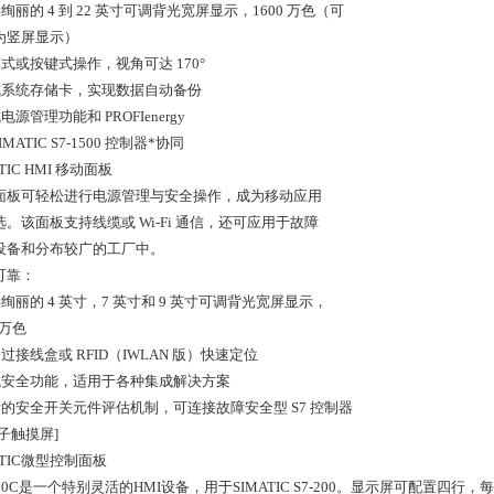
彩绚丽的 4 到 22 英寸可调背光宽屏显示，1600 万色（可
为竖屏显示）
摸式或按键式操作，视角可达 170°
集成系统存储卡，实现数据自动备份
成电源管理功能和 PROFIenergy
SIMATIC S7-1500 控制器*协同
ATIC HMI 移动面板
面板可轻松进行电源管理与安全操作，成为移动应用
选。该面板支持线缆或 Wi-Fi 通信，还可应用于故障
设备和分布较广的工厂中。
可靠：
彩绚丽的 4 英寸，7 英寸和 9 英寸可调背光宽屏显示，
 万色
通过接线盒或 RFID（IWLAN 版）快速定位
集成安全功能，适用于各种集成解决方案
灵活的安全开关元件评估机制，可连接故障安全型 S7 控制器
子触摸屏]
ATIC微型控制面板
400C是一个特别灵活的HMI设备，用于SIMATIC S7-200。显示屏可配置四