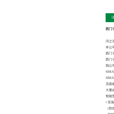
西门
浔之
本公
西门
西门
我公
SIM
SIM
员面
大量
智能
• 
（防护