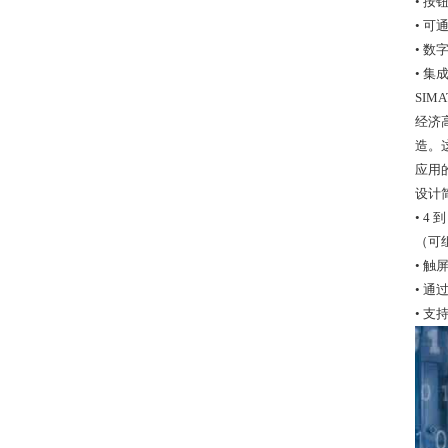
• 按
• 可
• 数
• 集
SIM
经济
造。
应用
设计
• 4
（可
• 
• 
• 支持