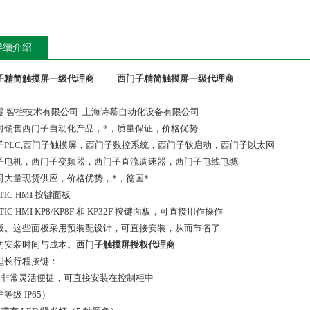
详细介绍
子精简触摸屏一级代理商
西门子精简触摸屏一级代理商
漫 智控技术有限公司 上海诗慕自动化设备有限公司
司销售西门子自动化产品，*，质量保证，价格优势
子PLC,西门子触摸屏，西门子数控系统，西门子软启动，西门子以太网
子电机，西门子变频器，西门子直流调速器，西门子电线电缆
司大量现货供应，价格优势，*，德国*
ATIC HMI 按键面板
ATIC HMI KP8/KP8F 和 KP32F 按键面板，可直接用作操作
板。这些面板采用预装配设计，可直接安装，从而节省了
的安装时间与成本。
西门子触摸屏授权代理商
型长行程按键：
安装非常灵活便捷，可直接安装在控制柜中
等级 IP65）