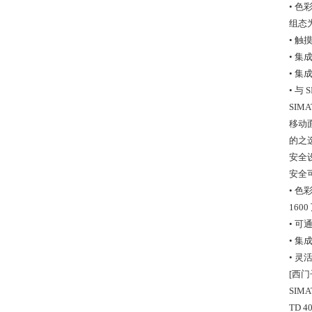
• 色
组态
• 触
• 
• 集
• 与 
SIM
移动
的之
安全
安全
• 色
1600
• 可
• 
• 
[西门
SIM
TD 