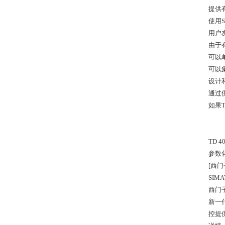
提供
使用S
用户
由于
可以
可以集
设计
通过供
如果T
TD 
参数
[西门
SIM
西门
新一代
控提