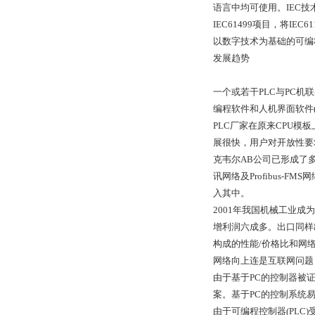
语言中均可使用。IEC技术
IEC61499项目，将I
以数字技术为基础的可编
发展趋势
一个或若干PLC与PC
编程软件和人机界面软件
PLC厂家在原来CPU模
展很快，用户对开放性要
克韦尔AB公司已形成了多层结构
讯网络及Profibus-FMS
入其中。
2001年我国机械工业成
增利润六成多。出口同样
构成的性能/价格比和网
网络向上连是互联网问题
由于基于PC的控制器被
案。基于PC的控制系统
由于可编程控制器(PLC