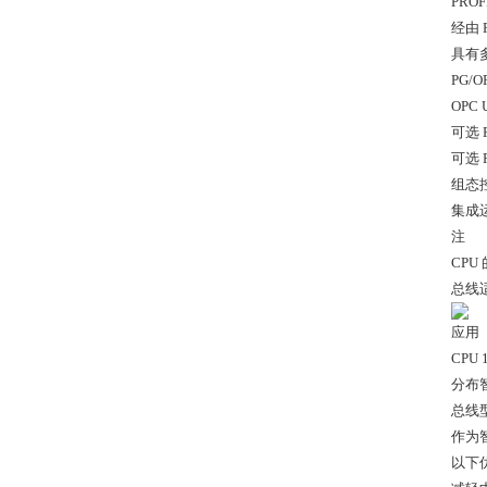
PRO
经由 
具有
PG/
OPC
可选 P
可选 P
组态
集成
注
CPU
总线
应用
CPU
分布智
总线型
作为
以下