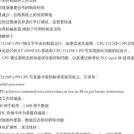
中央控制器的工作负荷
对现场重要信号的响应时间
量减少，总线系统上的负荷降低
元经过预测试并进行平行调试，设置更快速
自带机械装置,增加了可用性和灵活性
清晰明了
 1512SP-1 PN *独立于中央控制器运行。如果其发生故障，CPU 1512SP-1 PN
化设计的 ET 200SP I/O 系统和 CPU 1512SP-1 PN 可实现面向功能的站设计。
，CPU 通过易组态的块提供全面控制功能，以及通过标准化 PLC-open 块 提
 1512SP-1 PN CPU 可直接卡装到标准安装导轨上。它具有：
erful processor:
PU achieves command execution times as low as 48 ns per binary instruction.
量工作存储器：
 KB 用于程序，1 MB 用于数据
ATIC 存储卡作为装载存储器；
附加固件更新、数据日志和归档等功能
块化扩展性，灵活性好；