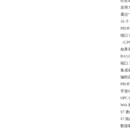
任意组
采用 
通过“B
16 个
PRO
端口 
（CP
如果需
BA 
端口 
集成
编程器
PROF
开放式
OPC
Web
S7 
S7 
数据