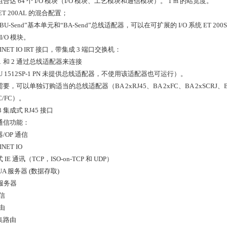
合达 64 个 I/O 模块（I/O 模块、工艺模块和通信模块）。 1 m 的站宽度。
ET 200AL 的混合配置；
U-Send”基本单元和“BA-Send”总线适配器，可以在可扩展的 I/O 系统 ET 200SP (IP
 I/O 模块。
FINET IO IRT 接口，带集成 3 端口交换机：
1 和 2 通过总线适配器来连接
U 1512SP-1 PN 未提供总线适配器，不使用该适配器也可运行）。
要，可以单独订购适当的总线适配器（BA 2xRJ45、BA 2xFC、BA 2xSCRJ、BA SCRJ
LC/FC）。
3 集成式 RJ45 接口
通信功能：
/OP 通信
INET IO
 IE 通讯（TCP，ISO-on-TCP 和 UDP）
 UA 服务器 (数据存取)
 服务器
通信
路由
集路由