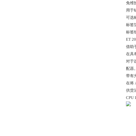
免维
用于错
可选
标签
标签纸
ET 
借助于
在具有
对于设
配器
带有
在将 
供货
CPU