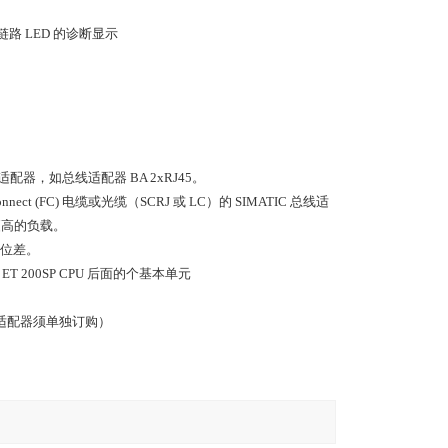
一个链路 LED 的诊断显示
适配器，如总线适配器 BA 2xRJ45。
 (FC) 电缆或光缆（SCRJ 或 LC）的 SIMATIC 总线适
更高的负载。
电位差。
作 ET 200SP CPU 后面的个基本单元
总线适配器须单独订购）