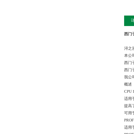
西门子
浔之
本公
西门
西门
我公
概述
CPU 
适用于
提高
可用于多
PRO
适用于