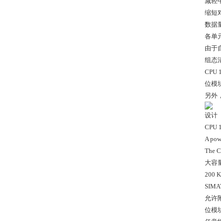
减轻
缩短
数据
各单
由于
组态
CPU
位模块
另外
设计
CPU
A pow
The C
大容
200
SIM
允许
位模