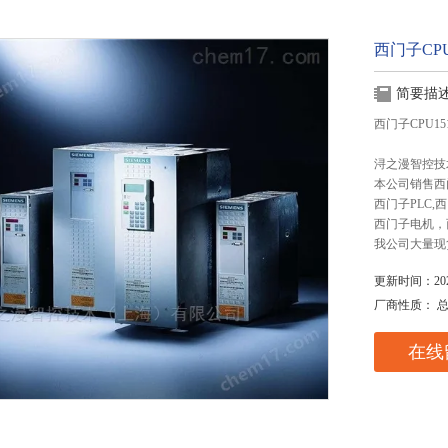
西门子CPU
简要描
西门子CPU15
浔之漫智控技
本公司销售西
西门子PLC
西门子电机，
我公司大量现
更新时间：2025
厂商性质： 
在线