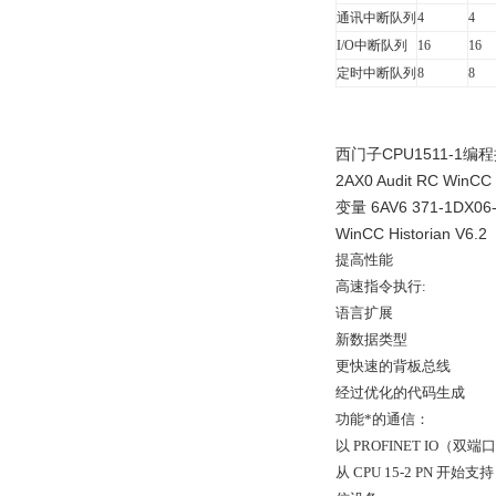
通讯中断队列
4
4
I/O
中断队列
16
16
定时中断队列
8
8
西门子CPU1511-1编程控制器
2AX0 Audit RC Win
变量 6AV6 371-1DX0
WinCC Historian V
提高性能
高速指令执行:
语言扩展
新数据类型
更快速的背板总线
经过优化的代码生成
功能*的通信：
以 PROFINET IO（
从 CPU 15-2 PN 