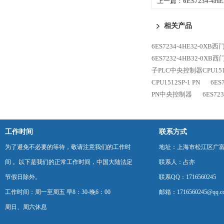
上一篇：
6ES7234-4
控制器CPU1515-2 PN
相关产品
6ES7234-4HE32-0XB西
6ES7232-4HB32-0XB
子PLC中央控制器CPU1516
CPU1512SP-1 PN
6ES
PN中央控制器
6ES72
工作时间
联系方式
为了避免不必要的等待，敬请注意我们的工作时
地址：上海市松江区广富
间 。以下是我们的正常工作时间，中国大陆法定
联系人：占亦
节假日除外。
联系QQ：1716560245
工作时间：周一至周五 早8：30-晚6：00
邮箱：1716560245@qq.c
周日、周六休息