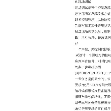
6. 现场调试
现场调试是整个控制系统
序不能满足系统要求之处
路和控制程序，以适应控
7. 编写技术文件并现场
经过现场调试以后，控制
图、PLC 程序、使用
@
一个声控开关控制的照明
试设计一个照明灯的控制程
应到声音信号，则时间间
答案：参考梯形图
)X[NOJDZC)2O3YFO]FT
一些任务是间歇性的，但
要求?使用ALT指令能处
这种编程形式在很多情况
循环与排气间转换。不同
对于本节的例子黑板擦来
象运行所要求的事件或序