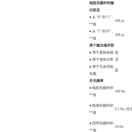
电阻负载时的输
出延迟
● 从 “0” 到“1”，
100 µs
**值
● 从 ”1” 到“0”，
500 µs
**值
两个输出端并联
● 用于逻辑连接
是
● 用于增加功率
否
● 用于冗余控制
是
负载
开关频率
● 电阻负载时的
100 Hz
**值
● 电感负载时的
0.5 Hz; 符
**值
● 照明负载时的
10 Hz
**值