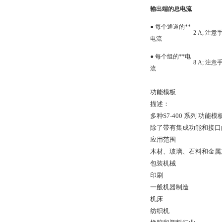
输出端的总电流
● 每个通道的**
2 A; 注
电流
● 每个组的**电
8 A; 注
流
功能模板
描述：
多种S7-400 系列 
除了带有集成功能和接口的
应用范围
木材、玻璃、石料和金属
包装机械
印刷
一般机器制造
机床
纺织机