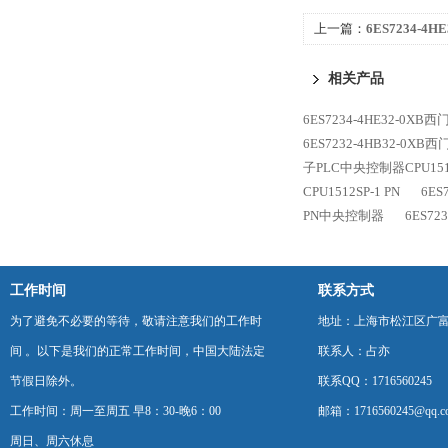
上一篇：
6ES7234-4H
PN/DP模块控制器
相关产品
6ES7234-4HE32-0XB西
6ES7232-4HB32-0XB
子PLC中央控制器CPU1516
CPU1512SP-1 PN
6ES
PN中央控制器
6ES72
工作时间
联系方式
为了避免不必要的等待，敬请注意我们的工作时
地址：上海市松江区广富
间 。以下是我们的正常工作时间，中国大陆法定
联系人：占亦
节假日除外。
联系QQ：1716560245
工作时间：周一至周五 早8：30-晚6：00
邮箱：1716560245@qq.c
周日、周六休息