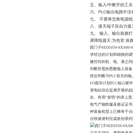
五、输入/中断开的工夫
六、PLC输出电路中没
七、 不要将交换电源线
八、接天端子应自力接
九、 输入、输出旌旗
屏障线接天;为包管 
西门子6ED1056-6X
求经过的计划和细致的调
被控目的机、电、液之间
判断所需的悉数输入装备
然后判断与PLC有关的输入
I/O面并计划PLC核心硬
变电站综合监测开展的趋
在、有用“发明”的讲上
电气产物防爆及格证证书
种装备机型上已稀有千台的
台快速便利完成差别系列
正在实训中，遵照能者多